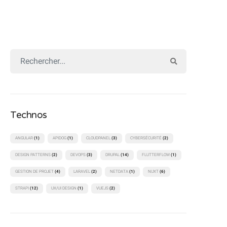
Technos
ANGULAR
(1)
APIDOG
(1)
CLOUDPANEL
(3)
CYBERSÉCURITÉ
(2)
DESIGN PATTERNS
(2)
DEVOPS
(3)
DRUPAL
(14)
FLUTTERFLOW
(1)
GESTION DE PROJET
(4)
LARAVEL
(2)
NETDATA
(1)
NUXT
(6)
STRAPI
(12)
UX/UI DESIGN
(1)
VUEJS
(2)