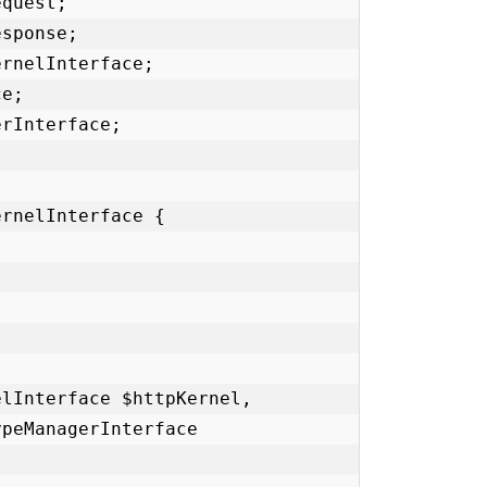
quest;

sponse;

rnelInterface;

e;

rInterface;

rnelInterface {

peManagerInterface 