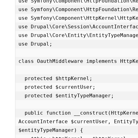
use Symfony\Component\HttpFoundation\Re
use Symfony\Component\HttpFoundation\Re
use Symfony\Component\HttpKernel\HttpKe
use Drupal\Core\Session\AccountInterfac
use Drupal\Core\Entity\EntityTypeManage
use Drupal;

class OauthMiddleware implements HttpKe
  protected $httpKernel;

  protected $currentUser;

  protected $entityTypeManager;

  public function __construct(HttpKernelInterface $httpKernel, 
AccountInterface $currentUser, EntityTy
$entityTypeManager) {
