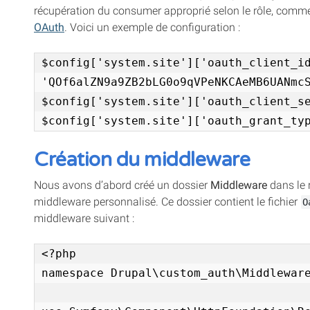
récupération du consumer approprié selon le rôle, comme
OAuth
. Voici un exemple de configuration :
$config['system.site']['oauth_client_id
'QOf6alZN9a9ZB2bLG0o9qVPeNKCAeMB6UANmcS
$config['system.site']['oauth_client_se
$config['system.site']['oauth_grant_ty
Création du middleware
Nous avons d’abord créé un dossier
Middleware
dans le 
middleware personnalisé. Ce dossier contient le fichier
O
middleware suivant :
<?php

namespace Drupal\custom_auth\Middleware