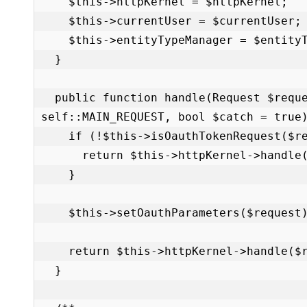
    $this->httpKernel = $httpKernel;

    $this->currentUser = $currentUser;

    $this->entityTypeManager = $entityTypeManager;

  }

  public function handle(Request $request, int $type = 
self::MAIN_REQUEST, bool $catch = true)
    if (!$this->isOauthTokenRequest($request)) {

      return $this->httpKernel->handle($request, $type, $catch);

    }

    $this->setOauthParameters($request);

    return $this->httpKernel->handle($request, $type, $catch);

  }
