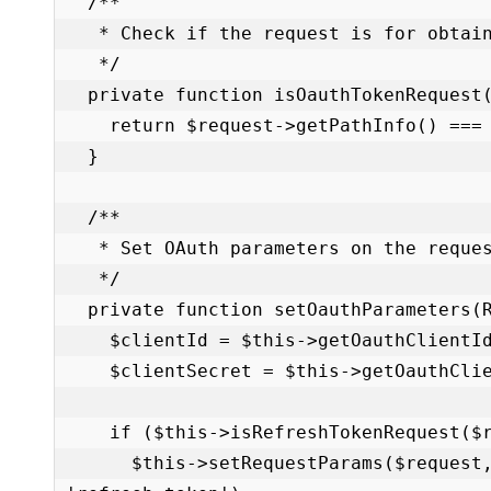
  /**

   * Check if the request is for obtaining an OAuth token.

   */

  private function isOauthTokenRequest(Request $request): bool {

    return $request->getPathInfo() === '/oauth/token';

  }

  /**

   * Set OAuth parameters on the request.

   */

  private function setOauthParameters(Request $request): void {

    $clientId = $this->getOauthClientId();

    $clientSecret = $this->getOauthClientSecret();

    if ($this->isRefreshTokenRequest($request)) {

      $this->setRequestParams($request, $clientId, $clientSecret, 