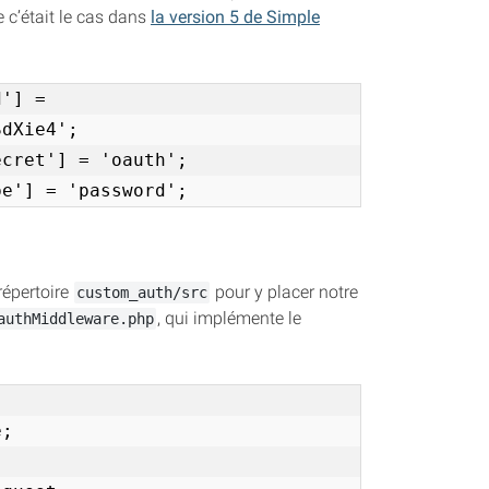
 c’était le cas dans
la version 5 de Simple
'] = 
dXie4';

cret'] = 'oauth';

pe'] = 'password';
répertoire
pour y placer notre
custom_auth/src
, qui implémente le
authMiddleware.php
;
